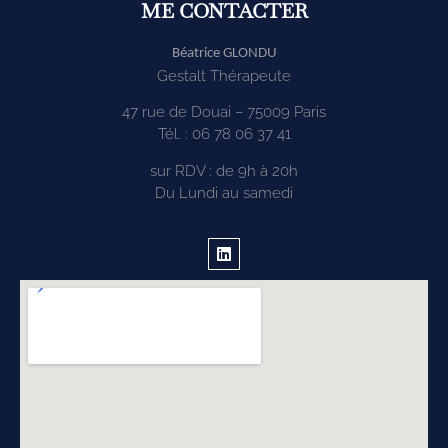
ME CONTACTER
Béatrice GLONDU
Gestalt Thérapeute
47 rue de Douai – 75009 Paris
Tél. : 06 78 06 37 41
sur RDV : de 9h à 20h
Du Lundi au samedi