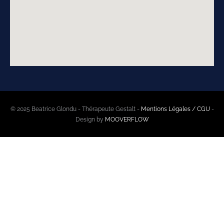
© 2025 Beatrice Glondu - Thérapeute Gestalt -
Mentions Légales / CGU
-
Design by
MOOVERFLOW